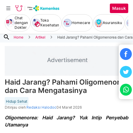
Masuk
Chat
Toko
dengan
Homecare
Asuransiku
Kesehatan
Dokter
search
Home
Artikel
Haid Jarang? Pahami Oligomenorea dan Cara
Haid Jarang? Pahami Oligomenorea
dan Cara Mengatasinya
Hidup Sehat
Ditinjau oleh
Redaksi Halodoc
04 Maret 2026
Oligomenorea: Haid Jarang? Yuk Intip Penyebab
Utamanya