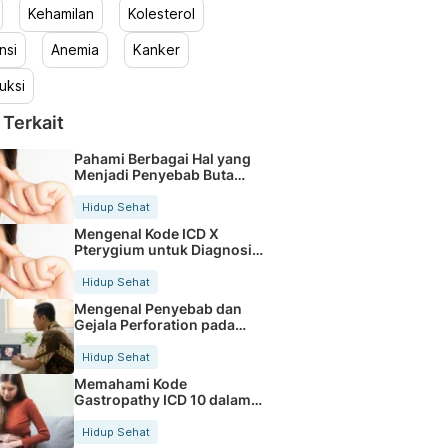
Kehamilan
Kolesterol
nsi
Anemia
Kanker
uksi
 Terkait
Pahami Berbagai Hal yang
Menjadi Penyebab Buta
Warna
Hidup Sehat
Mengenal Kode ICD X
Pterygium untuk Diagnosis
Mata
Hidup Sehat
Mengenal Penyebab dan
Gejala Perforation pada
Tubuh
Hidup Sehat
Memahami Kode
Gastropathy ICD 10 dalam
Rekam Medis Pasien
Hidup Sehat