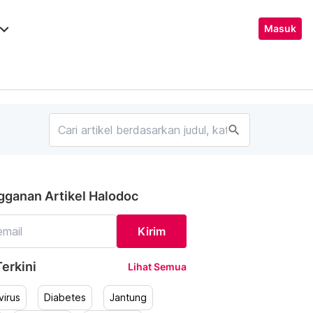
ard_arrow_down
Masuk
search
gganan Artikel Halodoc
Kirim
erkini
Lihat Semua
irus
Diabetes
Jantung