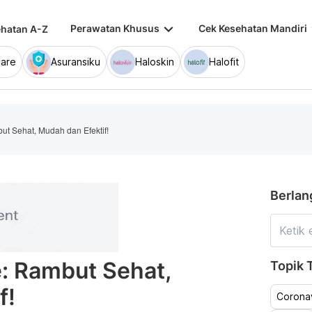
keyboard_arrow_down
keybo
Perawatan Khusus
Cek Kesehatan Mandiri
hatan A-Z
are
Asuransiku
Haloskin
Halofit
ut Sehat, Mudah dan Efektif!
Berlan
e: Rambut Sehat,
Topik T
f!
Coronav