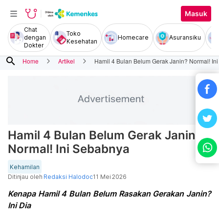
Masuk
Chat
Toko
dengan
Homecare
Asuransiku
Kesehatan
Dokter
search
Home
Artikel
Hamil 4 Bulan Belum Gerak Janin? Normal! In
Hamil 4 Bulan Belum Gerak Janin?
Normal! Ini Sebabnya
Kehamilan
Ditinjau oleh
Redaksi Halodoc
11 Mei 2026
Kenapa Hamil 4 Bulan Belum Rasakan Gerakan Janin?
Ini Dia