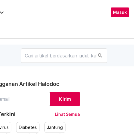
ard_arrow_down
Masuk
search
gganan Artikel Halodoc
Kirim
erkini
Lihat Semua
irus
Diabetes
Jantung