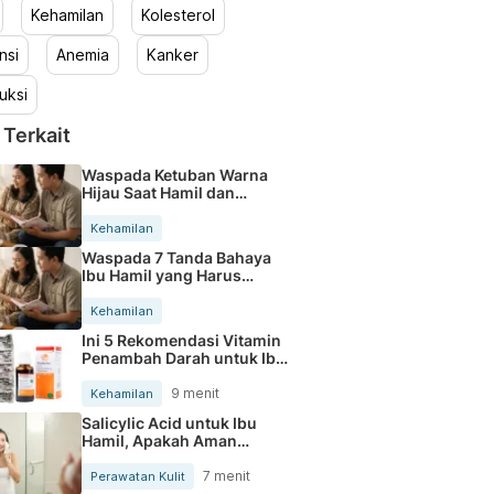
Kehamilan
Kolesterol
nsi
Anemia
Kanker
uksi
 Terkait
Waspada Ketuban Warna
Hijau Saat Hamil dan
Penanganannya
Kehamilan
Waspada 7 Tanda Bahaya
Ibu Hamil yang Harus
Diperhatikan
Kehamilan
Ini 5 Rekomendasi Vitamin
Penambah Darah untuk Ibu
Hamil
9 menit
Kehamilan
Salicylic Acid untuk Ibu
Hamil, Apakah Aman
Digunakan?
7 menit
Perawatan Kulit