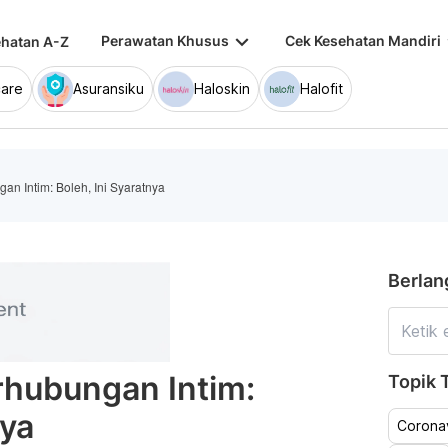
keyboard_arrow_down
keybo
Perawatan Khusus
Cek Kesehatan Mandiri
hatan A-Z
are
Asuransiku
Haloskin
Halofit
an Intim: Boleh, Ini Syaratnya
Berlan
rhubungan Intim:
Topik T
nya
Coronav