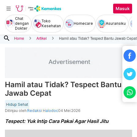
Masuk
Chat
Toko
dengan
Homecare
Asuransiku
Kesehatan
Dokter
search
Home
Artikel
Hamil atau Tidak? Tespect Bantu Jawab Cepat
Hamil atau Tidak? Tespect Bantu
Jawab Cepat
Hidup Sehat
Ditinjau oleh
Redaksi Halodoc
04 Mei 2026
Tespect: Yuk Intip Cara Pakai Agar Hasil Jitu