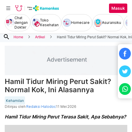
Masuk
Chat
Toko
dengan
Homecare
Asuransiku
Kesehatan
Dokter
search
Home
Artikel
Hamil Tidur Miring Perut Sakit? Normal Kok, I
Hamil Tidur Miring Perut Sakit?
Normal Kok, Ini Alasannya
Kehamilan
Ditinjau oleh
Redaksi Halodoc
11 Mei 2026
Hamil Tidur Miring Perut Terasa Sakit, Apa Sebabnya?