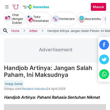
Masuk
Chat
Toko
dengan
Homecare
Asuransiku
Kesehatan
Dokter
search
Home
Artikel
Handjob Artinya: Jangan Salah Paham, Ini M
Handjob Artinya: Jangan Salah
Paham, Ini Maksudnya
Hidup Sehat
Ditinjau oleh
Redaksi Halodoc
24 April 2026
Handjob Artinya: Pahami Rahasia Sentuhan Nikmat