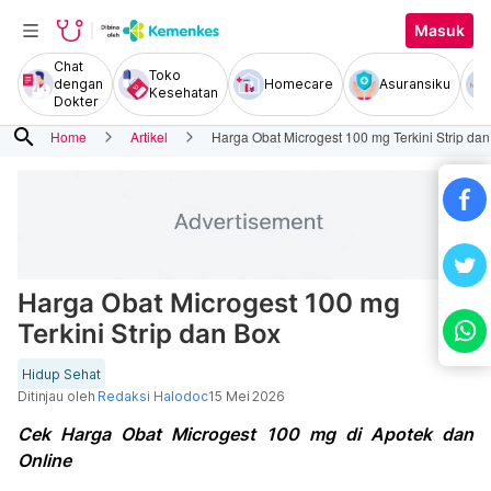
Masuk
Chat
Toko
dengan
Homecare
Asuransiku
Kesehatan
Dokter
search
Home
Artikel
Harga Obat Microgest 100 mg Terkini Strip da
Harga Obat Microgest 100 mg
Terkini Strip dan Box
Hidup Sehat
Ditinjau oleh
Redaksi Halodoc
15 Mei 2026
Cek Harga Obat Microgest 100 mg di Apotek dan
Online