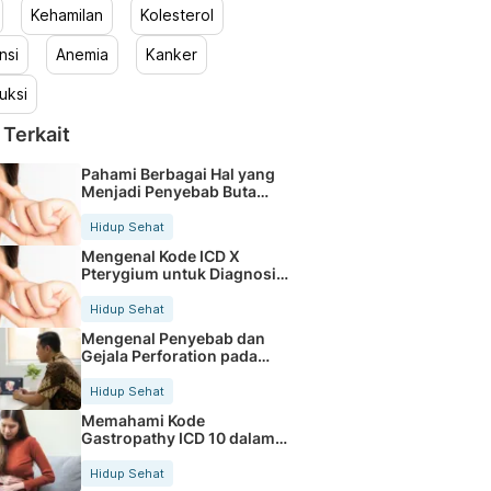
Kehamilan
Kolesterol
nsi
Anemia
Kanker
uksi
 Terkait
Pahami Berbagai Hal yang
Menjadi Penyebab Buta
Warna
Hidup Sehat
Mengenal Kode ICD X
Pterygium untuk Diagnosis
Mata
Hidup Sehat
Mengenal Penyebab dan
Gejala Perforation pada
Tubuh
Hidup Sehat
Memahami Kode
Gastropathy ICD 10 dalam
Rekam Medis Pasien
Hidup Sehat