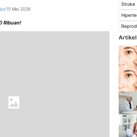
Stroke
doc
15 Mei 2026
Hiperte
0 Ribuan!
Reprod
Artikel