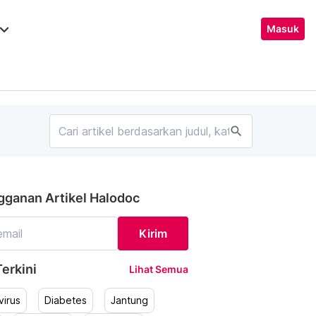
ard_arrow_down
Masuk
search
gganan Artikel Halodoc
Kirim
erkini
Lihat Semua
irus
Diabetes
Jantung