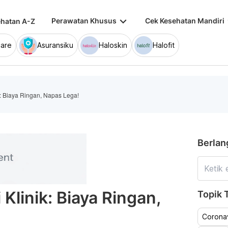
keyboard_arrow_down
keybo
Perawatan Khusus
Cek Kesehatan Mandiri
hatan A-Z
are
Asuransiku
Haloskin
Halofit
k: Biaya Ringan, Napas Lega!
Berlan
 Klinik: Biaya Ringan,
Topik T
Coronav