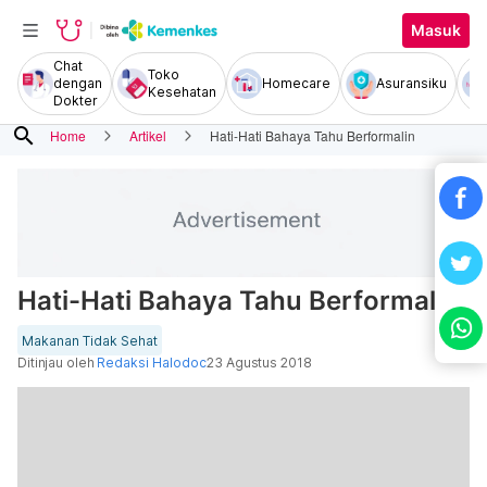
Masuk
Chat
Toko
dengan
Homecare
Asuransiku
Kesehatan
Dokter
search
Home
Artikel
Hati-Hati Bahaya Tahu Berformalin
Hati-Hati Bahaya Tahu Berformalin
Makanan Tidak Sehat
Ditinjau oleh
Redaksi Halodoc
23 Agustus 2018