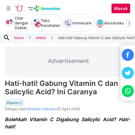
Masuk
Chat
Toko
dengan
Homecare
Asuransiku
Kesehatan
Dokter
search
Home
Artikel
Hati-hati! Gabung Vitamin C dan Salicylic Acid
Hati-hati! Gabung Vitamin C dan
Salicylic Acid? Ini Caranya
Vitamin C
Ditinjau oleh
Redaksi Halodoc
27 April 2026
Bolehkah Vitamin C Digabung Salicylic Acid? Hati-
hati!