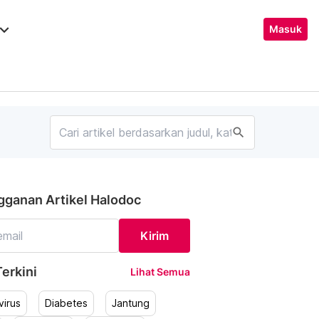
ard_arrow_down
Masuk
search
gganan Artikel Halodoc
Kirim
erkini
Lihat Semua
irus
Diabetes
Jantung