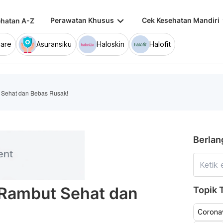
keyboard_arrow_down
keybo
Perawatan Khusus
Cek Kesehatan Mandiri
hatan A-Z
are
Asuransiku
Haloskin
Halofit
t Sehat dan Bebas Rusak!
Berlan
 Rambut Sehat dan
Topik T
Coronav