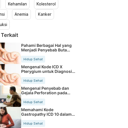
Kehamilan
Kolesterol
nsi
Anemia
Kanker
uksi
 Terkait
Pahami Berbagai Hal yang
Menjadi Penyebab Buta
Warna
Hidup Sehat
Mengenal Kode ICD X
Pterygium untuk Diagnosis
Mata
Hidup Sehat
Mengenal Penyebab dan
Gejala Perforation pada
Tubuh
Hidup Sehat
Memahami Kode
Gastropathy ICD 10 dalam
Rekam Medis Pasien
Hidup Sehat