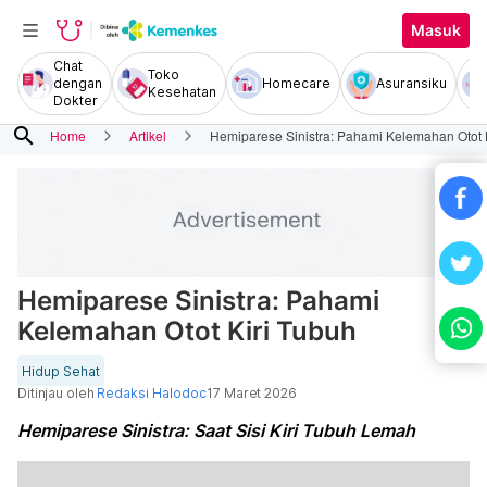
Masuk
Chat
Toko
dengan
Homecare
Asuransiku
Kesehatan
Dokter
search
Home
Artikel
Hemiparese Sinistra: Pahami Kelemahan Otot 
Hemiparese Sinistra: Pahami
Kelemahan Otot Kiri Tubuh
Hidup Sehat
Ditinjau oleh
Redaksi Halodoc
17 Maret 2026
Hemiparese Sinistra: Saat Sisi Kiri Tubuh Lemah