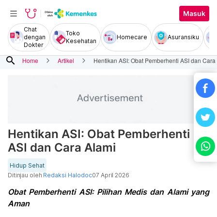
Masuk
Chat
Toko
dengan
Homecare
Asuransiku
Kesehatan
Dokter
search
Home
Artikel
Hentikan ASI: Obat Pemberhenti ASI dan Cara
Hentikan ASI: Obat Pemberhenti
ASI dan Cara Alami
Hidup Sehat
Ditinjau oleh
Redaksi Halodoc
07 April 2026
Obat Pemberhenti ASI: Pilihan Medis dan Alami yang
Aman