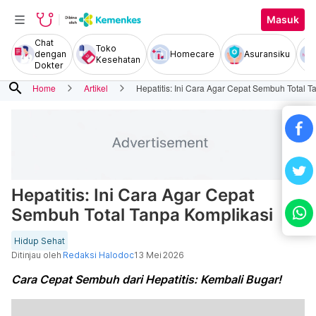
Masuk
Chat
Toko
dengan
Homecare
Asuransiku
Kesehatan
Dokter
search
Home
Artikel
Hepatitis: Ini Cara Agar Cepat Sembuh Total T
Hepatitis: Ini Cara Agar Cepat
Sembuh Total Tanpa Komplikasi
Hidup Sehat
Ditinjau oleh
Redaksi Halodoc
13 Mei 2026
Cara Cepat Sembuh dari Hepatitis: Kembali Bugar!