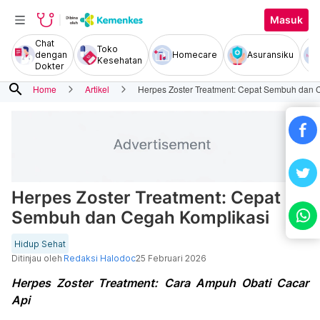
Masuk
Chat
Toko
dengan
Homecare
Asuransiku
Kesehatan
Dokter
search
Home
Artikel
Herpes Zoster Treatment: Cepat Sembuh dan 
Herpes Zoster Treatment: Cepat
Sembuh dan Cegah Komplikasi
Hidup Sehat
Ditinjau oleh
Redaksi Halodoc
25 Februari 2026
Herpes Zoster Treatment: Cara Ampuh Obati Cacar
Api