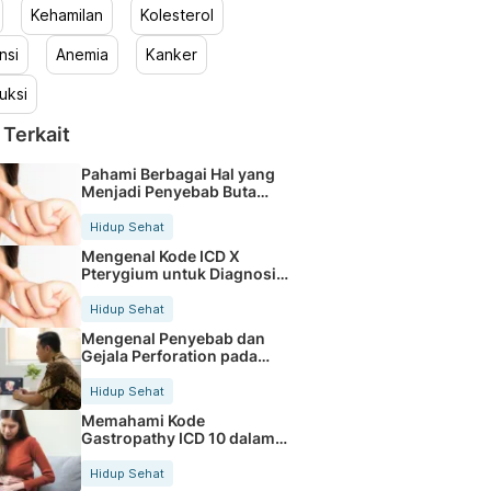
Kehamilan
Kolesterol
nsi
Anemia
Kanker
uksi
 Terkait
Pahami Berbagai Hal yang
Menjadi Penyebab Buta
Warna
Hidup Sehat
Mengenal Kode ICD X
Pterygium untuk Diagnosis
Mata
Hidup Sehat
Mengenal Penyebab dan
Gejala Perforation pada
Tubuh
Hidup Sehat
Memahami Kode
Gastropathy ICD 10 dalam
Rekam Medis Pasien
Hidup Sehat