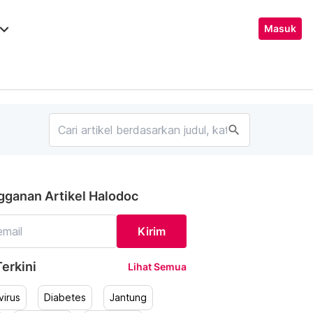
ard_arrow_down
Masuk
search
gganan Artikel Halodoc
Kirim
erkini
Lihat Semua
irus
Diabetes
Jantung