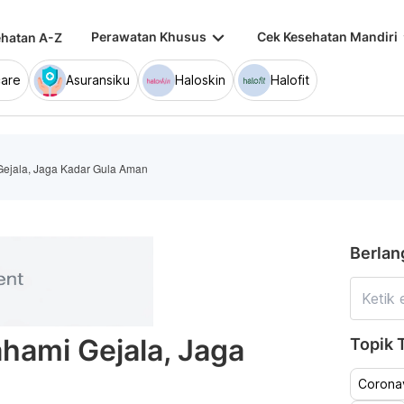
keyboard_arrow_down
keybo
Perawatan Khusus
Cek Kesehatan Mandiri
hatan A-Z
are
Asuransiku
Haloskin
Halofit
ejala, Jaga Kadar Gula Aman
Berlan
hami Gejala, Jaga
Topik T
Coronav