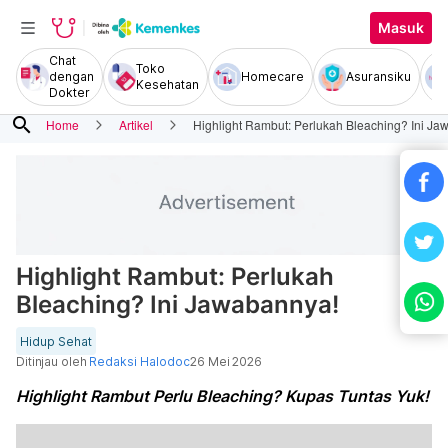
Masuk
Chat
Toko
dengan
Homecare
Asuransiku
Kesehatan
Dokter
search
Home
Artikel
Highlight Rambut: Perlukah Bleaching? Ini Ja
Highlight Rambut: Perlukah
Bleaching? Ini Jawabannya!
Hidup Sehat
Ditinjau oleh
Redaksi Halodoc
26 Mei 2026
Highlight Rambut Perlu Bleaching? Kupas Tuntas Yuk!