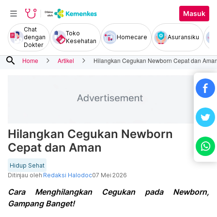
Masuk
Chat
Toko
dengan
Homecare
Asuransiku
Kesehatan
Dokter
search
Home
Artikel
Hilangkan Cegukan Newborn Cepat dan Ama
Hilangkan Cegukan Newborn
Cepat dan Aman
Hidup Sehat
Ditinjau oleh
Redaksi Halodoc
07 Mei 2026
Cara Menghilangkan Cegukan pada Newborn,
Gampang Banget!