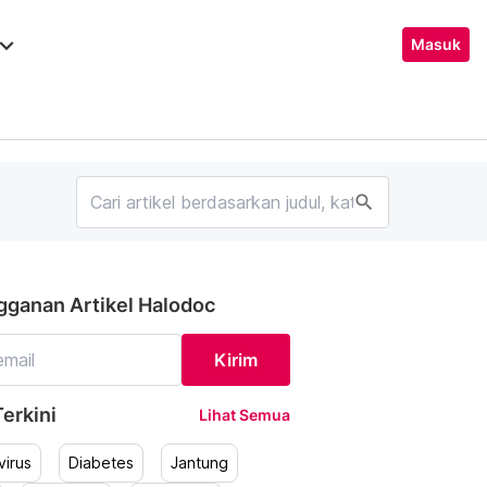
ard_arrow_down
Masuk
search
gganan Artikel Halodoc
Kirim
erkini
Lihat Semua
irus
Diabetes
Jantung