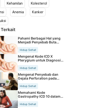
Kehamilan
Kolesterol
nsi
Anemia
Kanker
uksi
 Terkait
Pahami Berbagai Hal yang
Menjadi Penyebab Buta
Warna
Hidup Sehat
Mengenal Kode ICD X
Pterygium untuk Diagnosis
Mata
Hidup Sehat
Mengenal Penyebab dan
Gejala Perforation pada
Tubuh
Hidup Sehat
Memahami Kode
Gastropathy ICD 10 dalam
Rekam Medis Pasien
Hidup Sehat