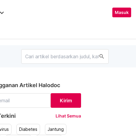
ard_arrow_down
Masuk
search
gganan Artikel Halodoc
Kirim
erkini
Lihat Semua
irus
Diabetes
Jantung