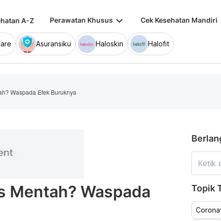
keyboard_arrow_down
keybo
Perawatan Khusus
Cek Kesehatan Mandiri
hatan A-Z
are
Asuransiku
Haloskin
Halofit
ah? Waspada Efek Buruknya
Berlan
as Mentah? Waspada
Topik T
Coronav