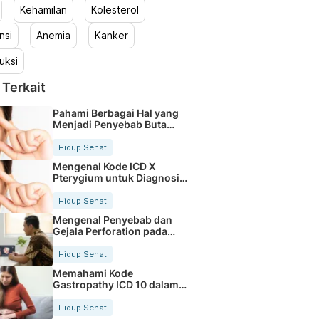
Kehamilan
Kolesterol
nsi
Anemia
Kanker
uksi
 Terkait
Pahami Berbagai Hal yang
Menjadi Penyebab Buta
Warna
Hidup Sehat
Mengenal Kode ICD X
Pterygium untuk Diagnosis
Mata
Hidup Sehat
Mengenal Penyebab dan
Gejala Perforation pada
Tubuh
Hidup Sehat
Memahami Kode
Gastropathy ICD 10 dalam
Rekam Medis Pasien
Hidup Sehat