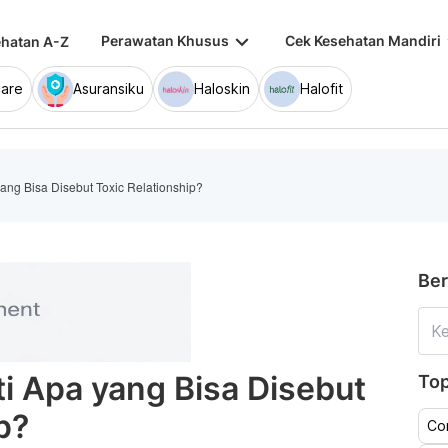
keyboard_arrow_down
keybo
Perawatan Khusus
Cek Kesehatan Mandiri
hatan A-Z
are
Asuransiku
Haloskin
Halofit
ng Bisa Disebut Toxic Relationship?
Ber
 Apa yang Bisa Disebut
Top
p?
Co