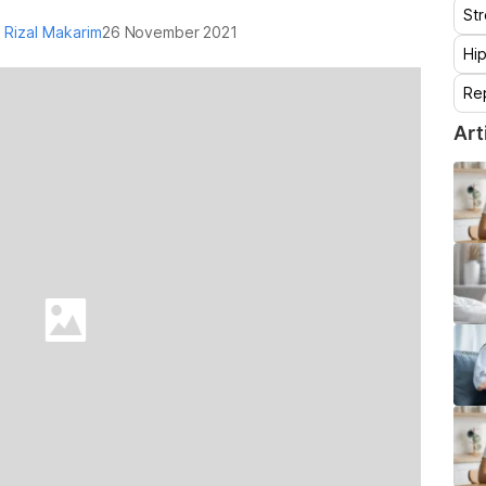
St
i Rizal Makarim
26 November 2021
Hip
Re
Art