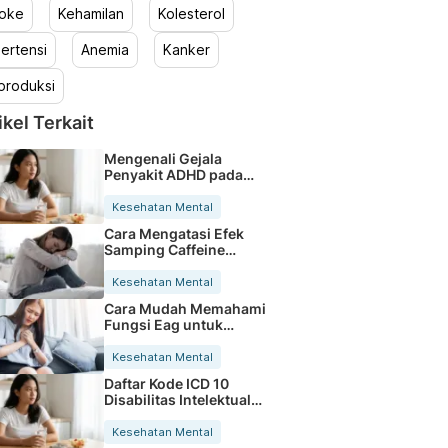
roke
Kehamilan
Kolesterol
ertensi
Anemia
Kanker
produksi
ikel Terkait
Mengenali Gejala
Penyakit ADHD pada
Anak Sejak Dini
Kesehatan Mental
Cara Mengatasi Efek
Samping Caffeine
Withdrawal dengan
Mudah
Kesehatan Mental
Cara Mudah Memahami
Fungsi Eag untuk
Kesehatan Tubuh Anda
Kesehatan Mental
Daftar Kode ICD 10
Disabilitas Intelektual
Terlengkap
Kesehatan Mental