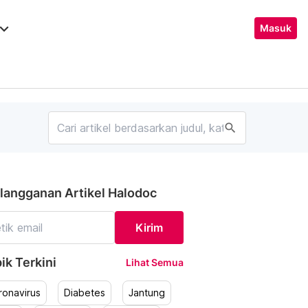
ard_arrow_down
Masuk
search
langganan Artikel Halodoc
Kirim
ik Terkini
Lihat Semua
ronavirus
Diabetes
Jantung