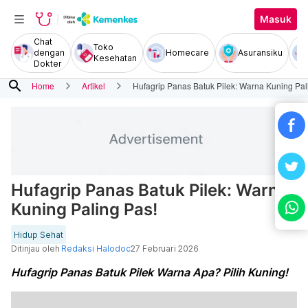
Masuk
Chat
Toko
dengan
Homecare
Asuransiku
Kesehatan
Dokter
search
Home
Artikel
Hufagrip Panas Batuk Pilek: Warna Kuning Pal
Hufagrip Panas Batuk Pilek: Warna
Kuning Paling Pas!
Hidup Sehat
Ditinjau oleh
Redaksi Halodoc
27 Februari 2026
Hufagrip Panas Batuk Pilek Warna Apa? Pilih Kuning!