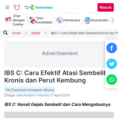
Masuk
Chat
Toko
dengan
Homecare
Asuransiku
Kesehatan
Dokter
search
Home
Artikel
IBS C: Cara Efektif Atasi Sembelit Kronis dan
IBS C: Cara Efektif Atasi Sembelit
Kronis dan Perut Kembung
TIA (Transient Ischaemic Attack)
Ditinjau oleh
Redaksi Halodoc
17 April 2026
IBS C: Kenali Gejala Sembelit dan Cara Mengatasinya