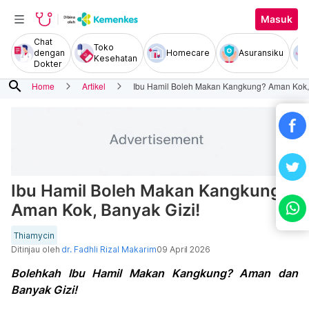
Masuk
Chat
Toko
dengan
Homecare
Asuransiku
Kesehatan
Dokter
search
Home
Artikel
Ibu Hamil Boleh Makan Kangkung? Aman Kok, 
Ibu Hamil Boleh Makan Kangkung?
Aman Kok, Banyak Gizi!
Thiamycin
Ditinjau oleh
dr. Fadhli Rizal Makarim
09 April 2026
Bolehkah Ibu Hamil Makan Kangkung? Aman dan
Banyak Gizi!