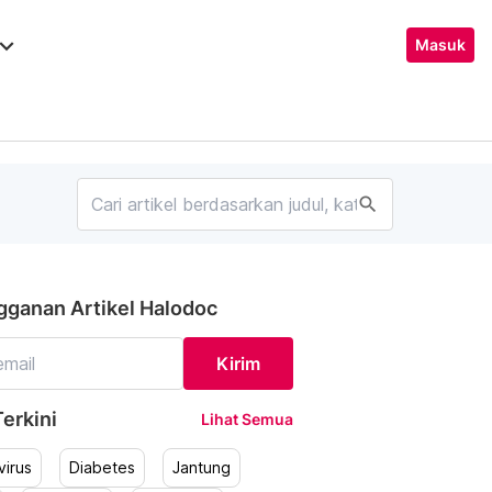
ard_arrow_down
Masuk
search
gganan Artikel Halodoc
Kirim
erkini
Lihat Semua
irus
Diabetes
Jantung