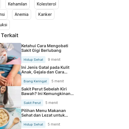
Kehamilan
Kolesterol
nsi
Anemia
Kanker
uksi
 Terkait
Ketahui Cara Mengobati
Sakit Gigi Berlubang
9 menit
Hidup Sehat
Ini Jenis Gatal pada Kulit
Anak, Gejala dan Cara
Mengobatinya
5 menit
Biang Keringat
Sakit Perut Sebelah Kiri
Bawah? Ini Kemungkinan
Penyebabnya
5 menit
Sakit Perut
Pilihan Menu Makanan
Sehat dan Lezat untuk
Mengurangi Kolesterol
5 menit
Hidup Sehat