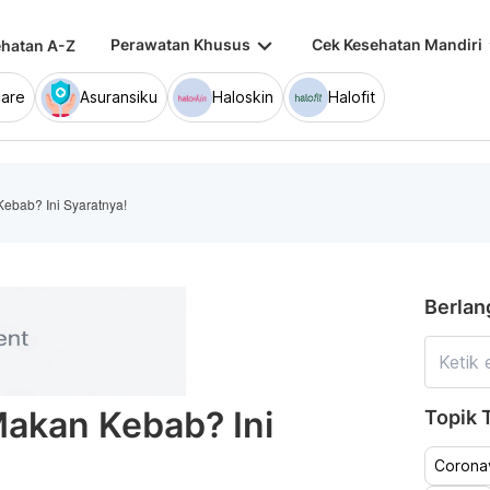
keyboard_arrow_down
keybo
Perawatan Khusus
Cek Kesehatan Mandiri
hatan A-Z
are
Asuransiku
Haloskin
Halofit
ebab? Ini Syaratnya!
Berlan
Makan Kebab? Ini
Topik T
Coronav