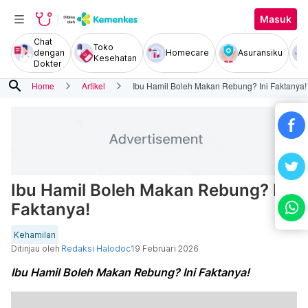
Masuk
Chat
Toko
dengan
Homecare
Asuransiku
Kesehatan
Dokter
search
Home
Artikel
Ibu Hamil Boleh Makan Rebung? Ini Faktanya!
Ibu Hamil Boleh Makan Rebung? Ini
Faktanya!
Kehamilan
Ditinjau oleh
Redaksi Halodoc
19 Februari 2026
Ibu Hamil Boleh Makan Rebung? Ini Faktanya!