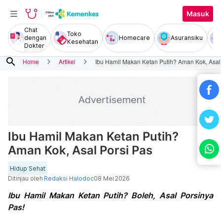
Masuk
Chat
Toko
dengan
Homecare
Asuransiku
Kesehatan
Dokter
search
Home
Artikel
Ibu Hamil Makan Ketan Putih? Aman Kok, Asal
Ibu Hamil Makan Ketan Putih?
Aman Kok, Asal Porsi Pas
Hidup Sehat
Ditinjau oleh
Redaksi Halodoc
08 Mei 2026
Ibu Hamil Makan Ketan Putih? Boleh, Asal Porsinya
Pas!