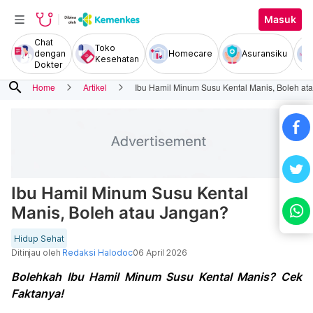
Masuk
Chat
Toko
dengan
Homecare
Asuransiku
Kesehatan
Dokter
search
Home
Artikel
Ibu Hamil Minum Susu Kental Manis, Boleh at
Ibu Hamil Minum Susu Kental
Manis, Boleh atau Jangan?
Hidup Sehat
Ditinjau oleh
Redaksi Halodoc
06 April 2026
Bolehkah Ibu Hamil Minum Susu Kental Manis? Cek
Faktanya!