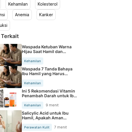
Kehamilan
Kolesterol
nsi
Anemia
Kanker
uksi
 Terkait
Waspada Ketuban Warna
Hijau Saat Hamil dan
Penanganannya
Kehamilan
Waspada 7 Tanda Bahaya
Ibu Hamil yang Harus
Diperhatikan
Kehamilan
Ini 5 Rekomendasi Vitamin
Penambah Darah untuk Ibu
Hamil
9 menit
Kehamilan
Salicylic Acid untuk Ibu
Hamil, Apakah Aman
Digunakan?
7 menit
Perawatan Kulit