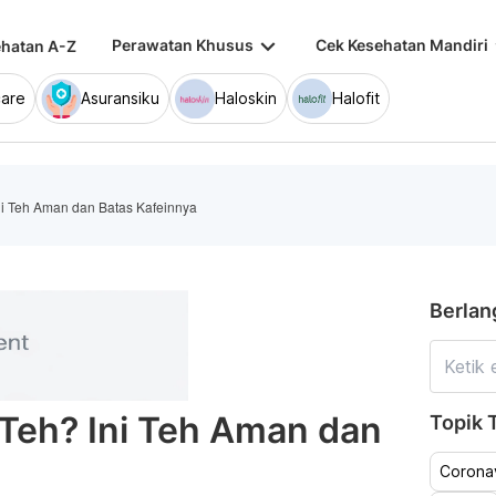
keyboard_arrow_down
keybo
Perawatan Khusus
Cek Kesehatan Mandiri
hatan A-Z
are
Asuransiku
Haloskin
Halofit
ni Teh Aman dan Batas Kafeinnya
Berlan
Teh? Ini Teh Aman dan
Topik T
Coronav