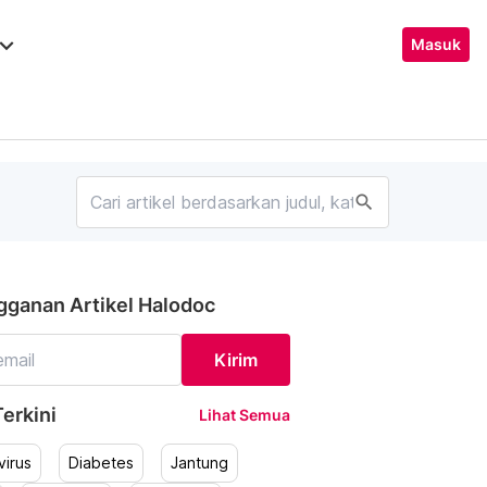
ard_arrow_down
Masuk
search
gganan Artikel Halodoc
Kirim
erkini
Lihat Semua
irus
Diabetes
Jantung