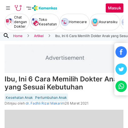
Masuk
Chat
Toko
dengan
Homecare
Asuransiku
Kesehatan
Dokter
search
Home
Artikel
Ibu, Ini 6 Cara Memilih Dokter Anak yang Ses
Ibu, Ini 6 Cara Memilih Dokter Anak
yang Sesuai Kebutuhan
Kesehatan Anak
Pertumbuhan Anak
Ditinjau oleh
dr. Fadhli Rizal Makarim
26 Maret 2021