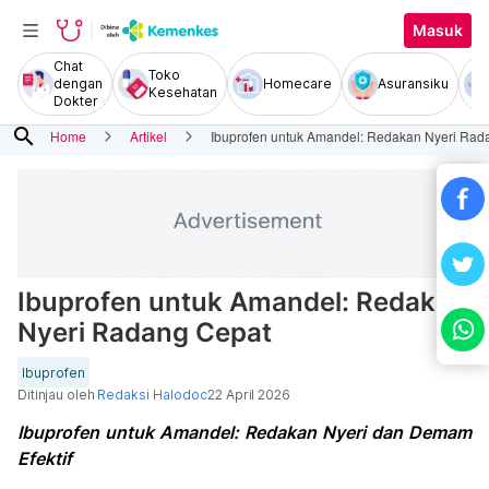
Masuk
Chat
Toko
dengan
Homecare
Asuransiku
Kesehatan
Dokter
search
Home
Artikel
Ibuprofen untuk Amandel: Redakan Nyeri Rad
Ibuprofen untuk Amandel: Redakan
Nyeri Radang Cepat
Ibuprofen
Ditinjau oleh
Redaksi Halodoc
22 April 2026
Ibuprofen untuk Amandel: Redakan Nyeri dan Demam
Efektif