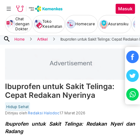
Masuk
Chat
Toko
dengan
Homecare
Asuransiku
Kesehatan
Dokter
search
Home
Artikel
Ibuprofen untuk Sakit Telinga: Cepat Redakan
Ibuprofen untuk Sakit Telinga:
Cepat Redakan Nyerinya
Hidup Sehat
Ditinjau oleh
Redaksi Halodoc
17 Maret 2026
Ibuprofen untuk Sakit Telinga: Redakan Nyeri dan
Radang