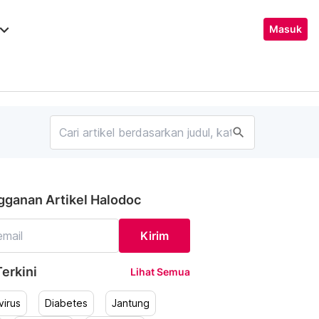
ard_arrow_down
Masuk
search
gganan Artikel Halodoc
Kirim
erkini
Lihat Semua
irus
Diabetes
Jantung