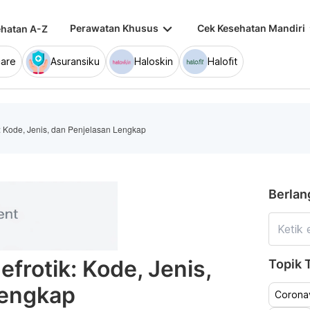
keyboard_arrow_down
keybo
Perawatan Khusus
Cek Kesehatan Mandiri
hatan A-Z
are
Asuransiku
Haloskin
Halofit
: Kode, Jenis, dan Penjelasan Lengkap
Berlan
frotik: Kode, Jenis,
Topik T
Lengkap
Coronav