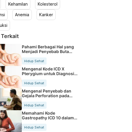
Kehamilan
Kolesterol
nsi
Anemia
Kanker
uksi
 Terkait
Pahami Berbagai Hal yang
Menjadi Penyebab Buta
Warna
Hidup Sehat
Mengenal Kode ICD X
Pterygium untuk Diagnosis
Mata
Hidup Sehat
Mengenal Penyebab dan
Gejala Perforation pada
Tubuh
Hidup Sehat
Memahami Kode
Gastropathy ICD 10 dalam
Rekam Medis Pasien
Hidup Sehat