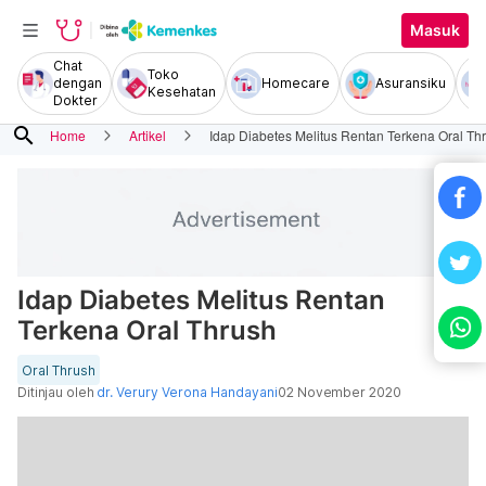
Masuk
Chat
Toko
dengan
Homecare
Asuransiku
Kesehatan
Dokter
search
Home
Artikel
Idap Diabetes Melitus Rentan Terkena Oral Th
Idap Diabetes Melitus Rentan
Terkena Oral Thrush
Oral Thrush
Ditinjau oleh
dr. Verury Verona Handayani
02 November 2020