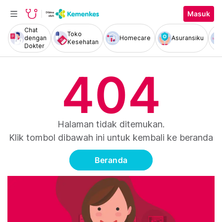
Masuk
Chat
Toko
dengan
Homecare
Asuransiku
Kesehatan
Dokter
404
Halaman tidak ditemukan.
Klik tombol dibawah ini untuk kembali ke beranda
Beranda