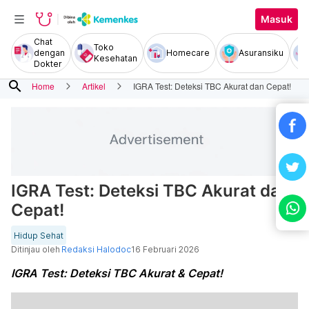
Masuk
Chat
Toko
dengan
Homecare
Asuransiku
Kesehatan
Dokter
search
Home
Artikel
IGRA Test: Deteksi TBC Akurat dan Cepat!
IGRA Test: Deteksi TBC Akurat dan
Cepat!
Hidup Sehat
Ditinjau oleh
Redaksi Halodoc
16 Februari 2026
IGRA Test: Deteksi TBC Akurat & Cepat!