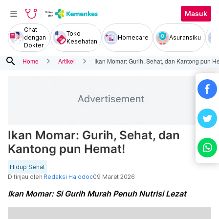
Masuk
Chat
Toko
dengan
Homecare
Asuransiku
Kesehatan
Dokter
search
Home
Artikel
Ikan Momar: Gurih, Sehat, dan Kantong pun H
Ikan Momar: Gurih, Sehat, dan
Kantong pun Hemat!
Hidup Sehat
Ditinjau oleh
Redaksi Halodoc
09 Maret 2026
Ikan Momar: Si Gurih Murah Penuh Nutrisi Lezat