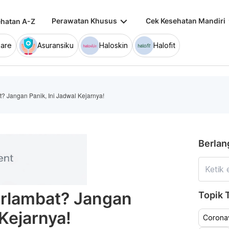
keyboard_arrow_down
keybo
Perawatan Khusus
Cek Kesehatan Mandiri
hatan A-Z
are
Asuransiku
Haloskin
Halofit
? Jangan Panik, Ini Jadwal Kejarnya!
Berlan
erlambat? Jangan
Topik T
 Kejarnya!
Coronav