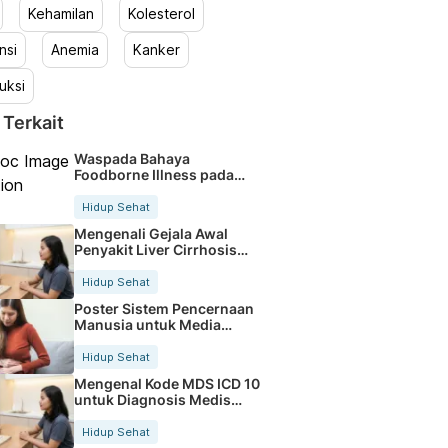
Kehamilan
Kolesterol
nsi
Anemia
Kanker
uksi
 Terkait
Waspada Bahaya
Foodborne Illness pada
Makanan Sehari hari
Hidup Sehat
Mengenali Gejala Awal
Penyakit Liver Cirrhosis
Sejak Dini
Hidup Sehat
Poster Sistem Pencernaan
Manusia untuk Media
Belajar Efektif
Hidup Sehat
Mengenal Kode MDS ICD 10
untuk Diagnosis Medis
yang Akurat
Hidup Sehat