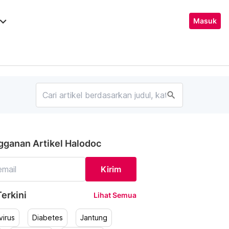
ard_arrow_down
Masuk
search
gganan Artikel Halodoc
Kirim
erkini
Lihat Semua
irus
Diabetes
Jantung