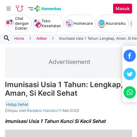
Masuk
Chat
Toko
dengan
Homecare
Asuransiku
Kesehatan
Dokter
search
Home
Artikel
Imunisasi Usia 1 Tahun: Lengkap, Aman, Si Ke
Imunisasi Usia 1 Tahun: Lengkap,
Aman, Si Kecil Sehat
Hidup Sehat
Ditinjau oleh
Redaksi Halodoc
11 Mei 2026
Imunisasi Usia 1 Tahun Kunci Si Kecil Sehat