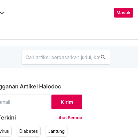
ard_arrow_down
Masuk
search
gganan Artikel Halodoc
Kirim
erkini
Lihat Semua
irus
Diabetes
Jantung