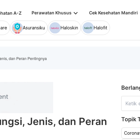
keyboard_arrow_down
keybo
Perawatan Khusus
Cek Kesehatan Mandiri
hatan A-Z
are
Asuransiku
Haloskin
Halofit
Jenis, dan Peran Pentingnya
Berlan
ngsi, Jenis, dan Peran
Topik T
Coronav