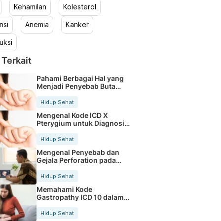
Kehamilan
Kolesterol
nsi
Anemia
Kanker
uksi
 Terkait
Pahami Berbagai Hal yang
Menjadi Penyebab Buta
Warna
Hidup Sehat
Mengenal Kode ICD X
Pterygium untuk Diagnosis
Mata
Hidup Sehat
Mengenal Penyebab dan
Gejala Perforation pada
Tubuh
Hidup Sehat
Memahami Kode
Gastropathy ICD 10 dalam
Rekam Medis Pasien
Hidup Sehat