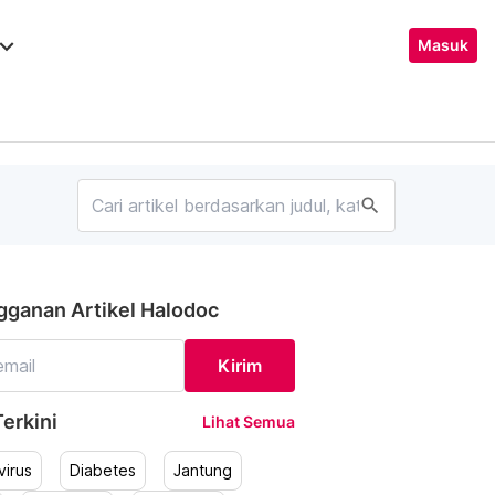
ard_arrow_down
Masuk
search
gganan Artikel Halodoc
Kirim
erkini
Lihat Semua
irus
Diabetes
Jantung