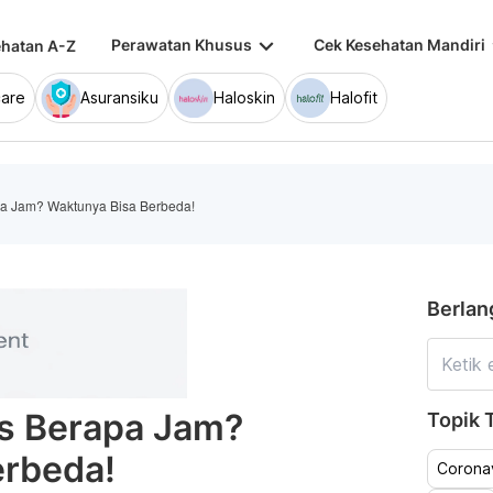
keyboard_arrow_down
keybo
Perawatan Khusus
Cek Kesehatan Mandiri
hatan A-Z
are
Asuransiku
Haloskin
Halofit
pa Jam? Waktunya Bisa Berbeda!
Berlan
is Berapa Jam?
Topik T
erbeda!
Coronav