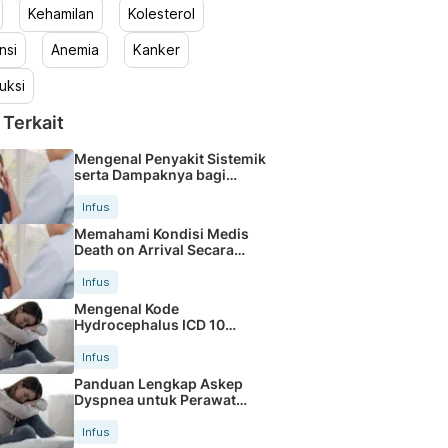
Kehamilan
Kolesterol
nsi
Anemia
Kanker
uksi
 Terkait
Mengenal Penyakit Sistemik
serta Dampaknya bagi
Tubuh
Infus
Memahami Kondisi Medis
Death on Arrival Secara
Tepat
Infus
Mengenal Kode
Hydrocephalus ICD 10
dalam Rekam Medis
Infus
Panduan Lengkap Askep
Dyspnea untuk Perawat
Profesional
Infus