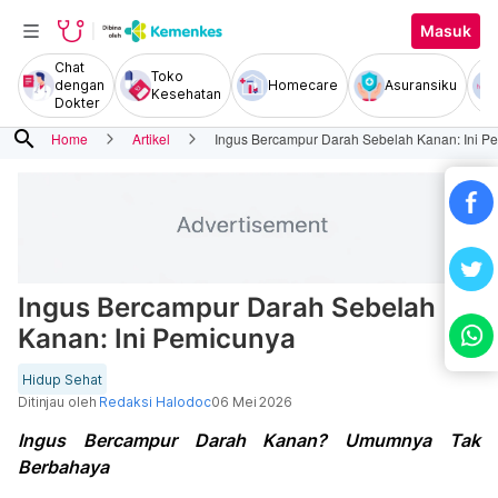
Masuk
Chat
Toko
dengan
Homecare
Asuransiku
Kesehatan
Dokter
search
Home
Artikel
Ingus Bercampur Darah Sebelah Kanan: Ini P
Ingus Bercampur Darah Sebelah
Kanan: Ini Pemicunya
Hidup Sehat
Ditinjau oleh
Redaksi Halodoc
06 Mei 2026
Ingus Bercampur Darah Kanan? Umumnya Tak
Berbahaya