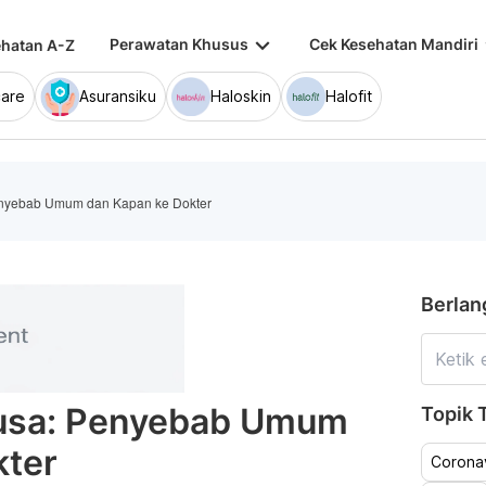
keyboard_arrow_down
keybo
Perawatan Khusus
Cek Kesehatan Mandiri
hatan A-Z
are
Asuransiku
Haloskin
Halofit
Penyebab Umum dan Kapan ke Dokter
Berlan
busa: Penyebab Umum
Topik T
kter
Coronav