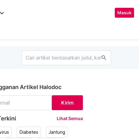
ard_arrow_down
Masuk
search
gganan Artikel Halodoc
Kirim
erkini
Lihat Semua
irus
Diabetes
Jantung