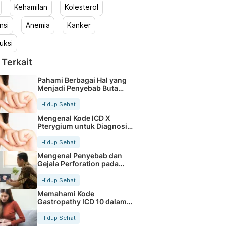
Kehamilan
Kolesterol
nsi
Anemia
Kanker
uksi
 Terkait
Pahami Berbagai Hal yang
Menjadi Penyebab Buta
Warna
Hidup Sehat
Mengenal Kode ICD X
Pterygium untuk Diagnosis
Mata
Hidup Sehat
Mengenal Penyebab dan
Gejala Perforation pada
Tubuh
Hidup Sehat
Memahami Kode
Gastropathy ICD 10 dalam
Rekam Medis Pasien
Hidup Sehat