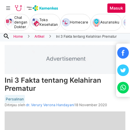
Masuk
Chat
Toko
dengan
Homecare
Asuransiku
Kesehatan
Dokter
search
Home
Artikel
Ini 3 Fakta tentang Kelahiran Prematur
Ini 3 Fakta tentang Kelahiran
Prematur
Persalinan
Ditinjau oleh
dr. Verury Verona Handayani
18 November 2020