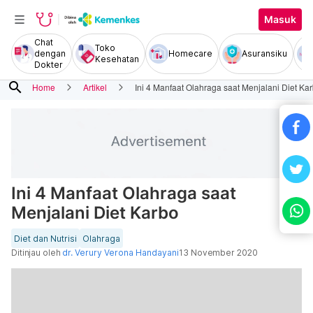
Masuk
Chat
Toko
dengan
Homecare
Asuransiku
Kesehatan
Dokter
search
Home
Artikel
Ini 4 Manfaat Olahraga saat Menjalani Diet Ka
Ini 4 Manfaat Olahraga saat
Menjalani Diet Karbo
Diet dan Nutrisi
Olahraga
Ditinjau oleh
dr. Verury Verona Handayani
13 November 2020