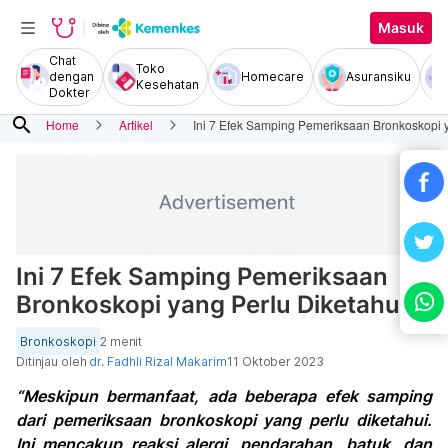
Masuk
Chat
Toko
dengan
Homecare
Asuransiku
Kesehatan
Dokter
search
Home
Artikel
Ini 7 Efek Samping Pemeriksaan Bronkoskopi y
Ini 7 Efek Samping Pemeriksaan
Bronkoskopi yang Perlu Diketahui
Bronkoskopi
2 menit
Ditinjau oleh
dr. Fadhli Rizal Makarim
11 Oktober 2023
“Meskipun bermanfaat, ada beberapa efek samping
dari pemeriksaan bronkoskopi yang perlu diketahui.
Ini mencakup reaksi alergi, pendarahan, batuk, dan