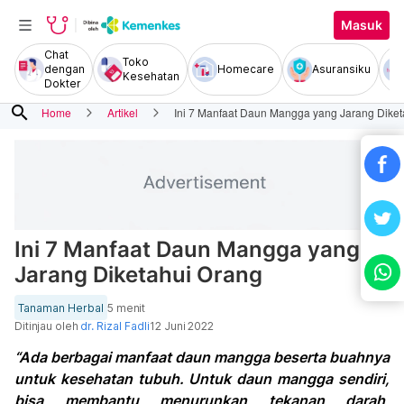
Masuk
Chat
Toko
dengan
Homecare
Asuransiku
Kesehatan
Dokter
search
Home
Artikel
Ini 7 Manfaat Daun Mangga yang Jarang Diket
Ini 7 Manfaat Daun Mangga yang
Jarang Diketahui Orang
Tanaman Herbal
5 menit
Ditinjau oleh
dr. Rizal Fadli
12 Juni 2022
“Ada berbagai manfaat daun mangga beserta buahnya
untuk kesehatan tubuh. Untuk daun mangga sendiri,
bisa membantu menurunkan tekanan darah,