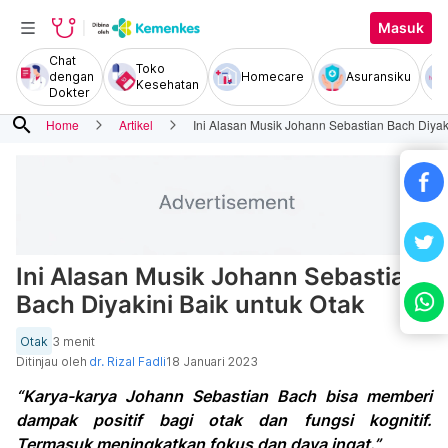
Masuk
Chat
Toko
dengan
Homecare
Asuransiku
Kesehatan
Dokter
search
Home
Artikel
Ini Alasan Musik Johann Sebastian Bach Diyaki
Ini Alasan Musik Johann Sebastian
Bach Diyakini Baik untuk Otak
Otak
3 menit
Ditinjau oleh
dr. Rizal Fadli
18 Januari 2023
“Karya-karya Johann Sebastian Bach bisa memberi
dampak positif bagi otak dan fungsi kognitif.
Termasuk meningkatkan fokus dan daya ingat.”