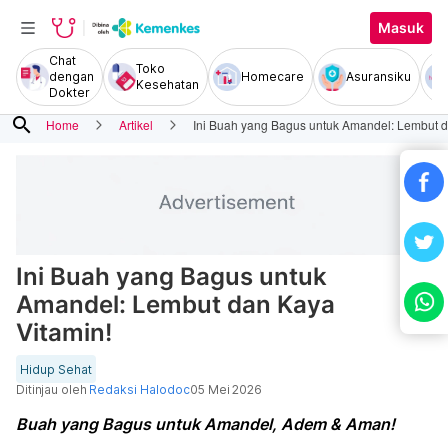
Masuk
Chat
Toko
dengan
Homecare
Asuransiku
Kesehatan
Dokter
search
Home
Artikel
Ini Buah yang Bagus untuk Amandel: Lembut d
Ini Buah yang Bagus untuk
Amandel: Lembut dan Kaya
Vitamin!
Hidup Sehat
Ditinjau oleh
Redaksi Halodoc
05 Mei 2026
Buah yang Bagus untuk Amandel, Adem & Aman!